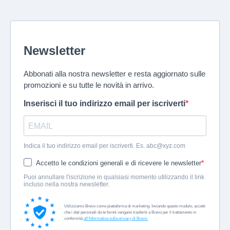
Newsletter
Abbonati alla nostra newsletter e resta aggiornato sulle
promozioni e su tutte le novità in arrivo.
Inserisci il tuo indirizzo email per iscriverti
Indica il tuo indirizzo email per iscriverti. Es.
abc@xyz.com
Accetto le condizioni generali e di ricevere le newsletter
Puoi annullare l'iscrizione in qualsiasi momento utilizzando il link
incluso nella nostra newsletter.
Utilizziamo Brevo come piattaforma di marketing. Inviando questo modulo, accetti
che i dati personali da te forniti vengano trasferiti a Brevo per il trattamento in
conformità
all'Informativa sulla privacy di Brevo.